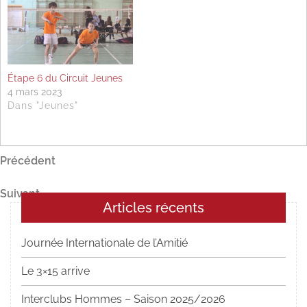
Étape 6 du Circuit Jeunes
4 mars 2023
Dans "Jeunes"
Navigation
Article
Précédent
précédent
de
Article
Suivant
l’article
Articles récents
suivant
Journée Internationale de l’Amitié
Le 3×15 arrive
Interclubs Hommes – Saison 2025/2026