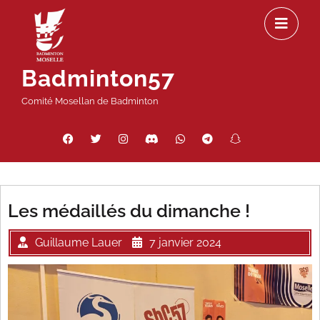
Passer
Ou
au
le
contenu
m
Badminton57
Comité Mosellan de Badminton
Facebook
Twitter
Instagram
Discord
WhatsApp
Telegram
Snapchat
Threads
Les médaillés du dimanche !
Guillaume Lauer
7 janvier 2024