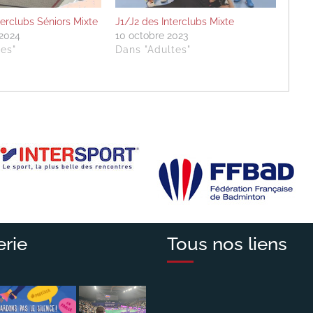
terclubs Séniors Mixte
J1/J2 des Interclubs Mixte
2024
10 octobre 2023
es"
Dans "Adultes"
erie
Tous nos liens