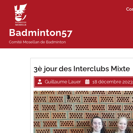
Passer
Co
au
contenu
Badminton57
Comité Mosellan de Badminton
3è jour des Interclubs Mixte
Guillaume Lauer
18 décembre 2023