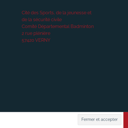
Cité des Sports, de la jeunesse et
de la sécurité civile
Comité Départemental Badminton
2 rue plénière
57420
VERNY