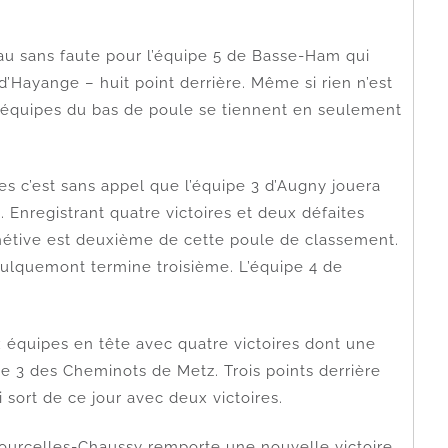
eau sans faute pour l’équipe 5 de Basse-Ham qui
 d’Hayange – huit point derrière. Même si rien n’est
es équipes du bas de poule se tiennent en seulement
ires c’est sans appel que l’équipe 3 d’Augny jouera
. Enregistrant quatre victoires et deux défaites
Chétive est deuxième de cette poule de classement.
aulquemont termine troisième. L’équipe 4 de
x équipes en tête avec quatre victoires dont une
pe 3 des Cheminots de Metz. Trois points derrière
 sort de ce jour avec deux victoires.
 Courcelles-Chaussy remporte une nouvelle victoire