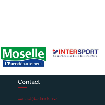
Contact
contact@badminton57.fr