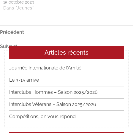
15 octobre 2023
Dans "Jeunes"
Navigation
Article
Précédent
précédent
de
Article
Suivant
l’article
Articles récents
suivant
Journée Internationale de l’Amitié
Le 3×15 arrive
Interclubs Hommes – Saison 2025/2026
Interclubs Vétérans – Saison 2025/2026
Compétitions, on vous répond