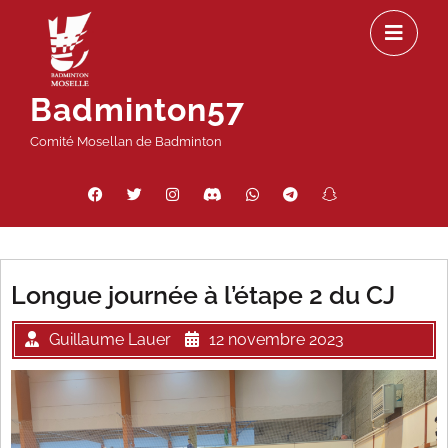
Passer
Ou
au
le
contenu
m
Badminton57
Comité Mosellan de Badminton
Facebook
Twitter
Instagram
Discord
WhatsApp
Telegram
Snapchat
Threads
Longue journée à l’étape 2 du CJ
Guillaume Lauer
12 novembre 2023