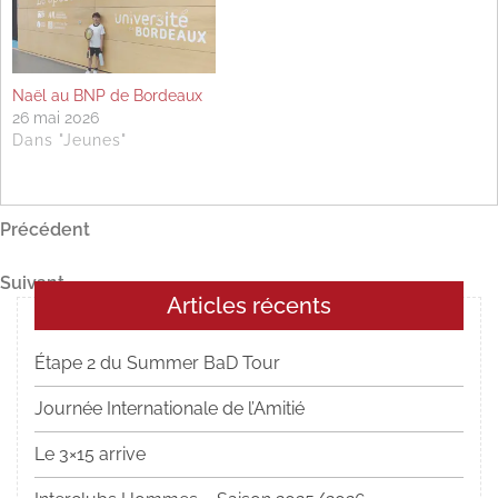
Naël au BNP de Bordeaux
26 mai 2026
Dans "Jeunes"
Navigation
Article
Précédent
précédent
de
Article
Suivant
l’article
Articles récents
suivant
Étape 2 du Summer BaD Tour
Journée Internationale de l’Amitié
Le 3×15 arrive