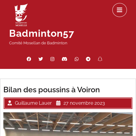
Passer
Ou
au
le
contenu
m
Badminton57
Comité Mosellan de Badminton
Facebook
Twitter
Instagram
Discord
WhatsApp
Telegram
Snapchat
Threads
Bilan des poussins à Voiron
Guillaume Lauer
27 novembre 2023