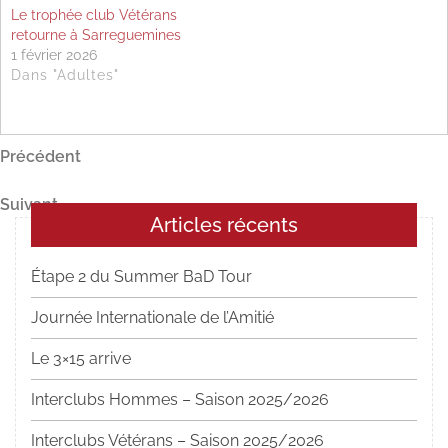
Le trophée club Vétérans
retourne à Sarreguemines
1 février 2026
Dans "Adultes"
Navigation
Article
Précédent
précédent
de
Article
Suivant
l’article
Articles récents
suivant
Étape 2 du Summer BaD Tour
Journée Internationale de l’Amitié
Le 3×15 arrive
Interclubs Hommes – Saison 2025/2026
Interclubs Vétérans – Saison 2025/2026