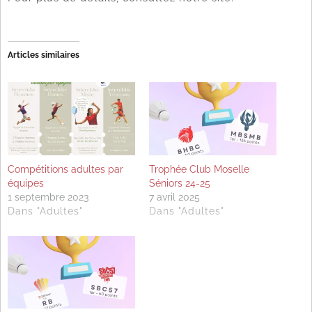
Articles similaires
Compétitions adultes par
Trophée Club Moselle
équipes
Séniors 24-25
1 septembre 2023
7 avril 2025
Dans "Adultes"
Dans "Adultes"