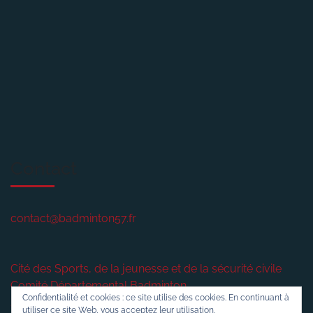
Contact
contact@badminton57.fr
Cité des Sports, de la jeunesse et de la sécurité civile
Comité Départemental Badminton
Confidentialité et cookies : ce site utilise des cookies. En continuant à
2 rue plénière
utiliser ce site Web, vous acceptez leur utilisation.