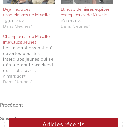
Déjà 3 équipes
Et nos 2 dernières équipes
championnes de Moselle
championnes de Moselle
15 juin 2024
16 juin 2024
Dans "Jeunes"
Dans "Jeunes"
Championnat de Moselle
InterClubs Jeunes
Les inscriptions ont été
ouvertes pour les
interclubs jeunes qui se
dérouleront le weekend
des 1 et 2 avril à
Sarreguemines. Les
9 mars 2017
équipes doivent être
Dans "Jeunes"
formées d’au moins 2
garçons et 2 filles. Vous
pouvez former des
Navigation
Article
Précédent
équipes poussines,
benjamines, minimes ou
précédent
de
cadettes. Les équipes
Article
Suivant
l’article
championnes seront
Articles récents
suivant