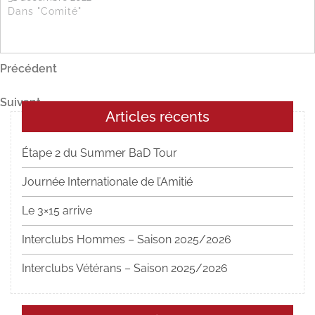
Dans "Comité"
Navigation
Article
Précédent
précédent
de
Article
Suivant
l’article
Articles récents
suivant
Étape 2 du Summer BaD Tour
Journée Internationale de l’Amitié
Le 3×15 arrive
Interclubs Hommes – Saison 2025/2026
Interclubs Vétérans – Saison 2025/2026