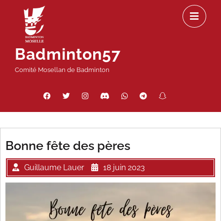
Passer
Ou
au
le
contenu
m
Badminton57
Comité Mosellan de Badminton
Facebook
Twitter
Instagram
Discord
WhatsApp
Telegram
Snapchat
Threads
Bonne fête des pères
Guillaume Lauer
18 juin 2023