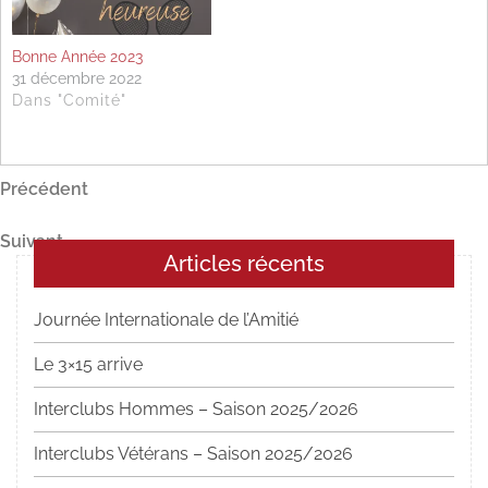
Bonne Année 2023
31 décembre 2022
Dans "Comité"
Navigation
Article
Précédent
précédent
de
Article
Suivant
l’article
Articles récents
suivant
Journée Internationale de l’Amitié
Le 3×15 arrive
Interclubs Hommes – Saison 2025/2026
Interclubs Vétérans – Saison 2025/2026