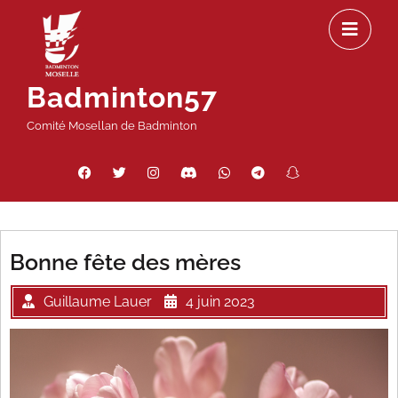
Passer
Ou
au
le
contenu
m
Badminton57
Comité Mosellan de Badminton
Facebook
Twitter
Instagram
Discord
WhatsApp
Telegram
Snapchat
Threads
Bonne fête des mères
Guillaume Lauer
4 juin 2023