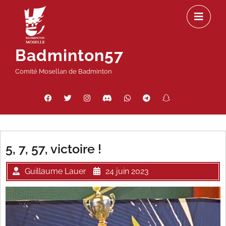
Passer
Ou
au
le
contenu
m
Badminton57
Comité Mosellan de Badminton
Facebook
Twitter
Instagram
Discord
WhatsApp
Telegram
Snapchat
Threads
5, 7, 57, victoire !
Guillaume Lauer
24 juin 2023