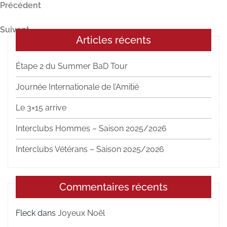
Navigation
Article
Précédent
précédent
de
Article
Suivant
l’article
Articles récents
suivant
Étape 2 du Summer BaD Tour
Journée Internationale de l’Amitié
Le 3×15 arrive
Interclubs Hommes – Saison 2025/2026
Interclubs Vétérans – Saison 2025/2026
Commentaires récents
Fleck
dans
Joyeux Noël