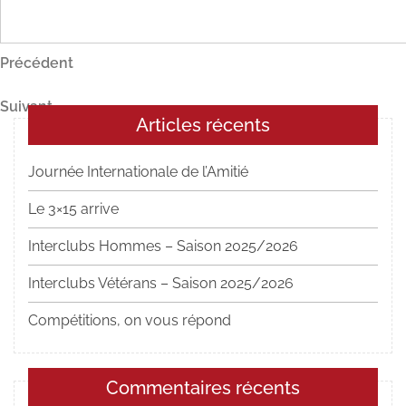
Navigation
Article
Précédent
précédent
de
Article
Suivant
l’article
Articles récents
suivant
Journée Internationale de l’Amitié
Le 3×15 arrive
Interclubs Hommes – Saison 2025/2026
Interclubs Vétérans – Saison 2025/2026
Compétitions, on vous répond
Commentaires récents