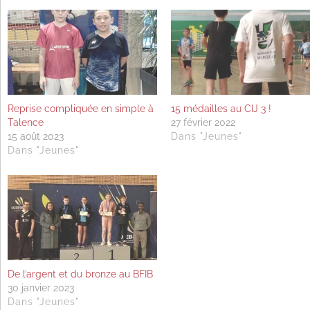
Reprise compliquée en simple à
15 médailles au CIJ 3 !
Talence
27 février 2022
15 août 2023
Dans "Jeunes"
Dans "Jeunes"
De l’argent et du bronze au BFIB
30 janvier 2023
Dans "Jeunes"