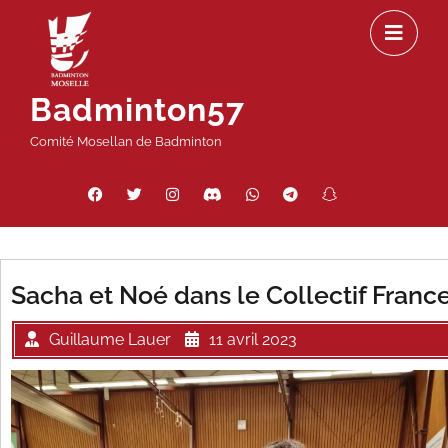
Passer
Ou
au
le
contenu
m
Badminton57
Comité Mosellan de Badminton
Facebook
Twitter
Instagram
Discord
WhatsApp
Telegram
Snapchat
Threads
Sacha et Noé dans le Collectif Franc
Guillaume Lauer
11 avril 2023