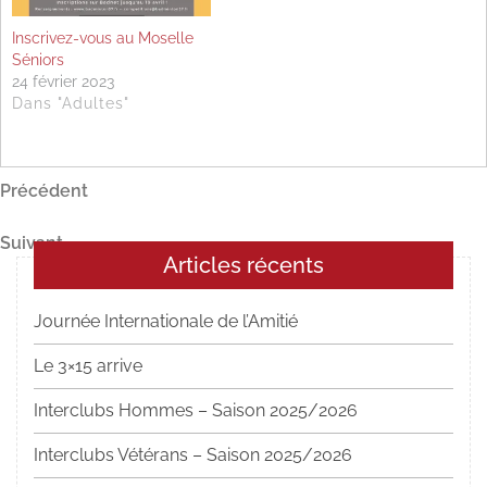
Inscrivez-vous au Moselle
Séniors
24 février 2023
Dans "Adultes"
Navigation
Article
Précédent
précédent
de
Article
Suivant
l’article
Articles récents
suivant
Journée Internationale de l’Amitié
Le 3×15 arrive
Interclubs Hommes – Saison 2025/2026
Interclubs Vétérans – Saison 2025/2026