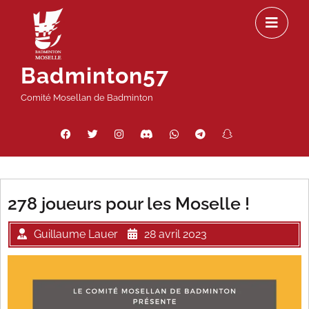
Passer
Ou
au
le
contenu
m
Badminton57
Comité Mosellan de Badminton
Facebook
Twitter
Instagram
Discord
WhatsApp
Telegram
Snapchat
Threads
278 joueurs pour les Moselle !
Guillaume Lauer
28 avril 2023