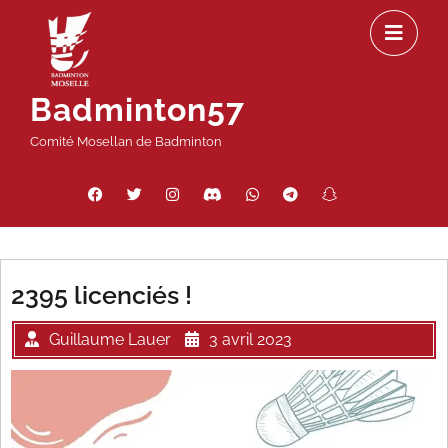
Passer
Ou
au
le
contenu
m
Badminton57
Comité Mosellan de Badminton
Facebook
Twitter
Instagram
Discord
WhatsApp
Telegram
Snapchat
Threads
2395 licenciés !
Guillaume Lauer
3 avril 2023