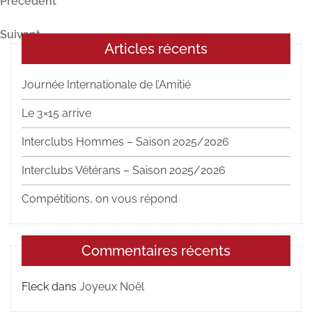
Navigation
Article
Précédent
précédent
de
Article
Suivant
l’article
Articles récents
suivant
Journée Internationale de l’Amitié
Le 3×15 arrive
Interclubs Hommes – Saison 2025/2026
Interclubs Vétérans – Saison 2025/2026
Compétitions, on vous répond
Commentaires récents
Fleck
dans
Joyeux Noël