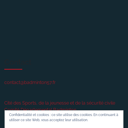
Contact
contact@badminton57.fr
Cité des Sports, de la jeunesse et de la sécurité civile
Comité Départemental Badminton
Confidentialité et cookies : ce site utilise des cookies. En continuant à
2 rue plénière
utiliser ce site Web, vous acceptez leur utilisation.
57420
VERNY