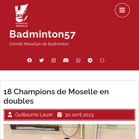
Passer
Ou
au
le
contenu
m
Badminton57
Comité Mosellan de Badminton
Facebook
Twitter
Instagram
Discord
WhatsApp
Telegram
Snapchat
Threads
18 Champions de Moselle en
doubles
Guillaume Lauer
30 avril 2023