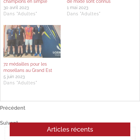
champions en simple
de mixte sont connus
30 avril 2023
1 mai 2023
Dans "Adultes"
Dans "Adultes"
72 médailles pour les
mosellans au Grand Est
5 juin 2023
Dans "Adultes"
Navigation
Article
Précédent
précédent
de
Article
Suivant
l’article
Articles récents
suivant