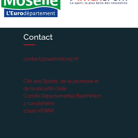
Contact
contact@badminton57.fr
Cité des Sports, de la jeunesse et
de la sécurité civile
Comité Départemental Badminton
2 rue plénière
57420
VERNY