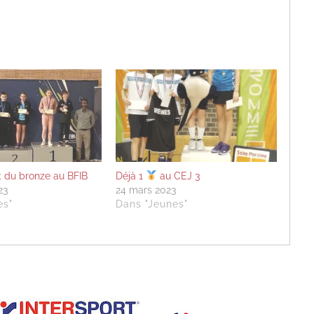
et du bronze au BFIB
Déjà 1
au CEJ 3
23
24 mars 2023
es"
Dans "Jeunes"