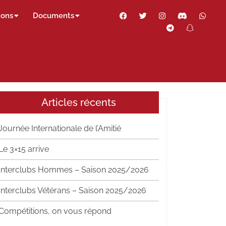
Facebook
Twitter
Instagram
Discord
Wha
ions
Documents
Telegram
Snapch
Thr
Articles récents
Journée Internationale de l’Amitié
Le 3×15 arrive
Interclubs Hommes – Saison 2025/2026
Interclubs Vétérans – Saison 2025/2026
Compétitions, on vous répond