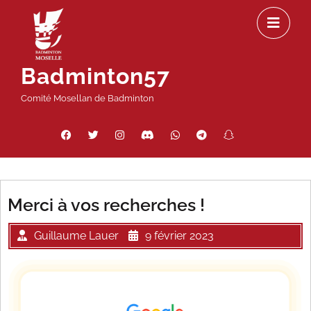
Passer
Ou
au
le
contenu
m
Badminton57
Comité Mosellan de Badminton
Facebook
Twitter
Instagram
Discord
WhatsApp
Telegram
Snapchat
Threads
Merci à vos recherches !
Guillaume Lauer
9 février 2023