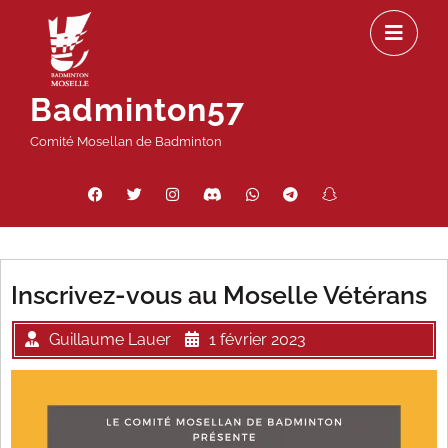
Passer
Ou
au
le
contenu
m
Badminton57
Comité Mosellan de Badminton
Facebook
Twitter
Instagram
Discord
WhatsApp
Telegram
Snapchat
Threads
Inscrivez-vous au Moselle Vétérans
Guillaume Lauer
1 février 2023