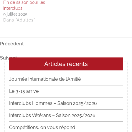
Fin de saison pour les
Interclubs
9 juillet 2025
Dans "Adultes"
Navigation
Article
Précédent
précédent
de
Article
Suivant
l’article
Articles récents
suivant
Journée Internationale de l’Amitié
Le 3×15 arrive
Interclubs Hommes – Saison 2025/2026
Interclubs Vétérans – Saison 2025/2026
Compétitions, on vous répond