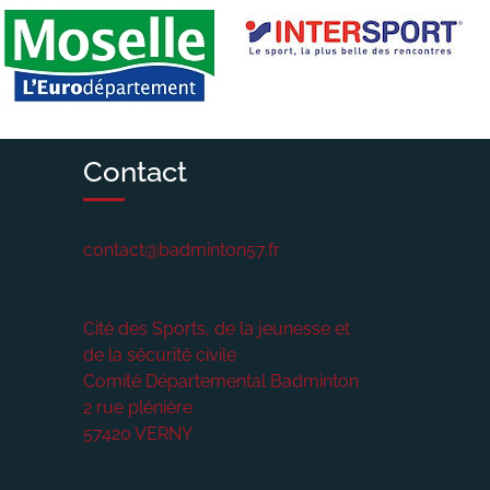
Contact
contact@badminton57.fr
Cité des Sports, de la jeunesse et
de la sécurité civile
Comité Départemental Badminton
2 rue plénière
57420
VERNY