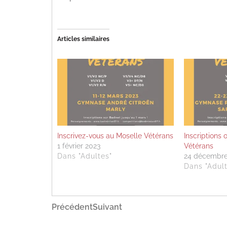
Articles similaires
Inscrivez-vous au Moselle Vétérans
Inscriptions
1 février 2023
Vétérans
Dans "Adultes"
24 décembre
Dans "Adult
Navigation
Article
Article
Précédent
Suivant
précédent
suivant
de