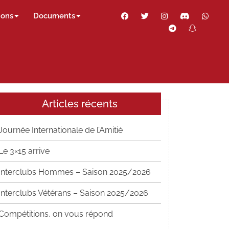
Facebook
Twitter
Instagram
Discord
Wha
ions
Documents
Telegram
Snapch
Thr
Articles récents
Journée Internationale de l’Amitié
Le 3×15 arrive
Interclubs Hommes – Saison 2025/2026
Interclubs Vétérans – Saison 2025/2026
Compétitions, on vous répond