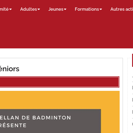
mité
Adultes
Jeunes
Formations
Autres act
éniors