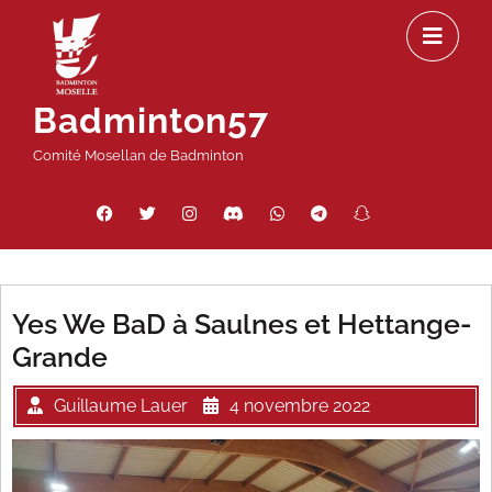
Passer
Ou
au
le
contenu
m
Badminton57
Comité Mosellan de Badminton
Facebook
Twitter
Instagram
Discord
WhatsApp
Telegram
Snapchat
Threads
Yes We BaD à Saulnes et Hettange-
Grande
Guillaume Lauer
4 novembre 2022