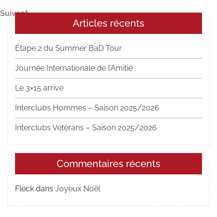
précédent
de
Article
Suivant
l’article
Articles récents
suivant
Étape 2 du Summer BaD Tour
Journée Internationale de l’Amitié
Le 3×15 arrive
Interclubs Hommes – Saison 2025/2026
Interclubs Vétérans – Saison 2025/2026
Commentaires récents
Fleck
dans
Joyeux Noël