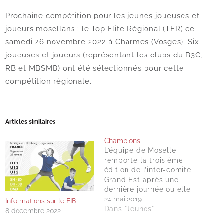
Prochaine compétition pour les jeunes joueuses et
joueurs mosellans : le Top Elite Régional (TER) ce
samedi 26 novembre 2022 à Charmes (Vosges). Six
joueuses et joueurs (représentant les clubs du B3C,
RB et MBSMB) ont été sélectionnés pour cette
compétition régionale.
Articles similaires
Champions
L’équipe de Moselle
remporte la troisième
édition de l’inter-comité
Grand Est après une
dernière journée ou elle
du batailler face au
24 mai 2019
Informations sur le FIB
Bas-Rhin et au Haut-
Dans "Jeunes"
8 décembre 2022