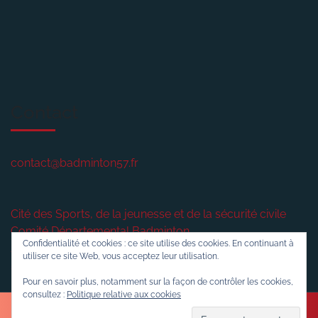
Contact
contact@badminton57.fr
Cité des Sports, de la jeunesse et de la sécurité civile
Comité Départemental Badminton
Confidentialité et cookies : ce site utilise des cookies. En continuant à
2 rue plénière
utiliser ce site Web, vous acceptez leur utilisation.
57420
VERNY
Pour en savoir plus, notamment sur la façon de contrôler les cookies,
consultez :
Politique relative aux cookies
Sports WordPress Theme
© 2016-2026 Badminton57.fr