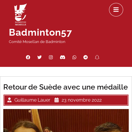
Passer
Ou
au
le
contenu
m
Badminton57
Comité Mosellan de Badminton
Facebook
Twitter
Instagram
Discord
WhatsApp
Telegram
Snapchat
Threads
Retour de Suède avec une médaille
Guillaume Lauer
23 novembre 2022