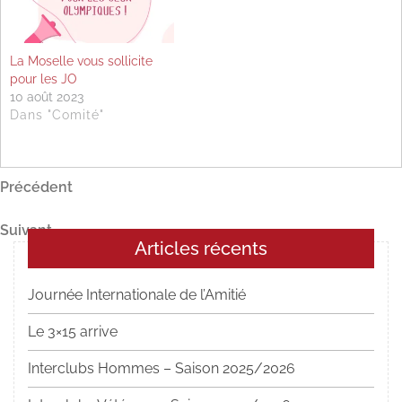
La Moselle vous sollicite
pour les JO
10 août 2023
Dans "Comité"
Navigation
Article
Précédent
précédent
de
Article
Suivant
l’article
Articles récents
suivant
Journée Internationale de l’Amitié
Le 3×15 arrive
Interclubs Hommes – Saison 2025/2026