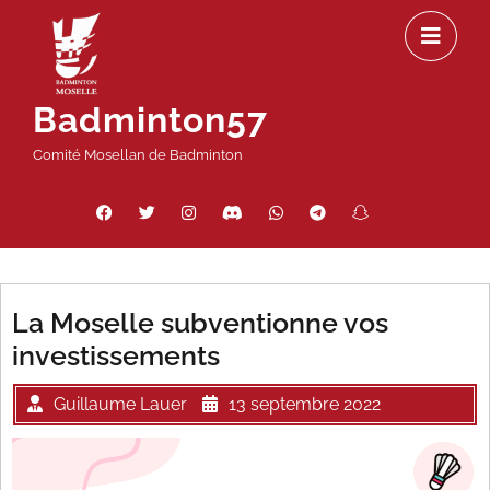
Passer
Ou
au
le
contenu
m
Badminton57
Comité Mosellan de Badminton
Facebook
Twitter
Instagram
Discord
WhatsApp
Telegram
Snapchat
Threads
La Moselle subventionne vos
investissements
Guillaume Lauer
13 septembre 2022