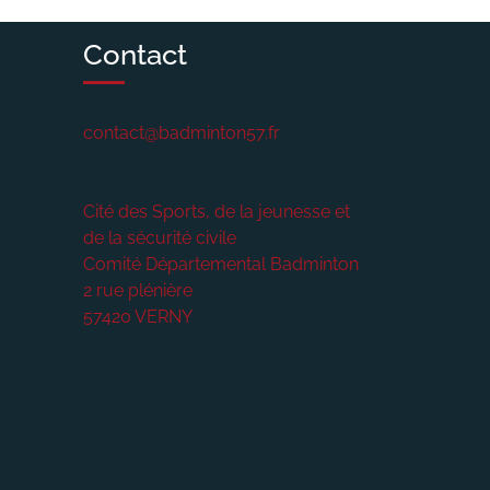
Contact
contact@badminton57.fr
Cité des Sports, de la jeunesse et
de la sécurité civile
Comité Départemental Badminton
2 rue plénière
57420
VERNY