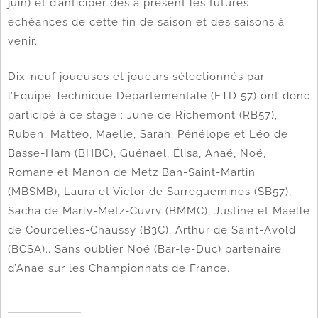
juin) et d’anticiper dès à présent les futures
échéances de cette fin de saison et des saisons à
venir.
Dix-neuf joueuses et joueurs sélectionnés par
l’Equipe Technique Départementale (ETD 57) ont donc
participé à ce stage : June de Richemont (RB57),
Ruben, Mattéo, Maelle, Sarah, Pénélope et Léo de
Basse-Ham (BHBC), Guénaël, Élisa, Anaé, Noé,
Romane et Manon de Metz Ban-Saint-Martin
(MBSMB), Laura et Victor de Sarreguemines (SB57),
Sacha de Marly-Metz-Cuvry (BMMC), Justine et Maelle
de Courcelles-Chaussy (B3C), Arthur de Saint-Avold
(BCSA)… Sans oublier Noé (Bar-le-Duc) partenaire
d’Anae sur les Championnats de France.