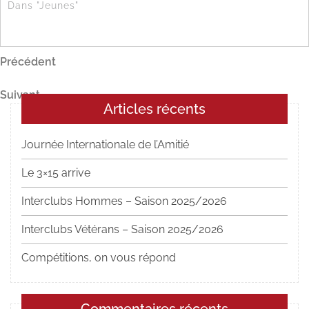
Dans "Jeunes"
Navigation
Article
Précédent
précédent
de
Article
Suivant
l’article
Articles récents
suivant
Journée Internationale de l’Amitié
Le 3×15 arrive
Interclubs Hommes – Saison 2025/2026
Interclubs Vétérans – Saison 2025/2026
Compétitions, on vous répond
Commentaires récents