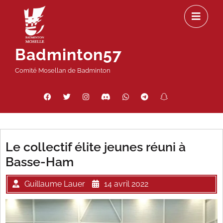
Passer
Ou
au
le
contenu
m
Badminton57
Comité Mosellan de Badminton
Facebook
Twitter
Instagram
Discord
WhatsApp
Telegram
Snapchat
Threads
Le collectif élite jeunes réuni à
Basse-Ham
Guillaume Lauer
14 avril 2022