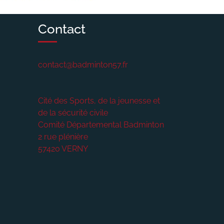
Contact
contact@badminton57.fr
Cité des Sports, de la jeunesse et
de la sécurité civile
Comité Départemental Badminton
2 rue plénière
57420
VERNY