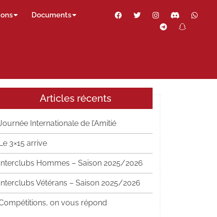
Facebook
Twitter
Instagram
Discord
Wha
ions
Documents
Telegram
Snapch
Thr
Articles récents
Journée Internationale de l’Amitié
Le 3×15 arrive
Interclubs Hommes – Saison 2025/2026
Interclubs Vétérans – Saison 2025/2026
Compétitions, on vous répond