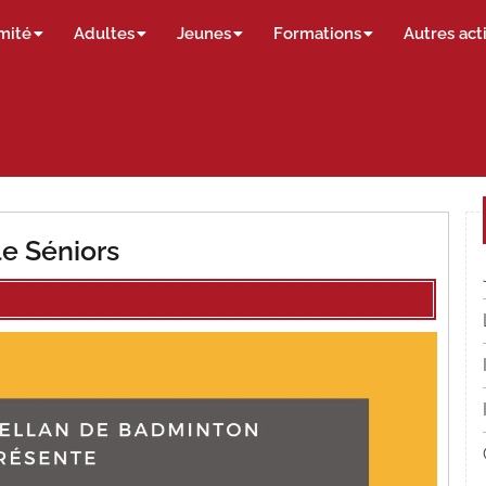
mité
Adultes
Jeunes
Formations
Autres act
le Séniors