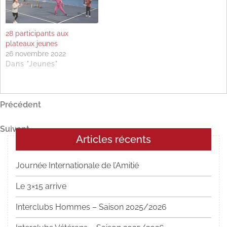
28 participants aux
plateaux jeunes
26 novembre 2022
Dans "Jeunes"
Navigation
Article
Précédent
précédent
de
Article
Suivant
l’article
Articles récents
suivant
Journée Internationale de l’Amitié
Le 3×15 arrive
Interclubs Hommes – Saison 2025/2026