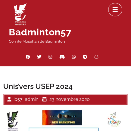
Passer
Ou
au
le
contenu
m
Badminton57
Comité Mosellan de Badminton
Facebook
Twitter
Instagram
Discord
WhatsApp
Telegram
Snapchat
Threads
Unis’vers USEP 2024
b57_admin
23 novembre 2020