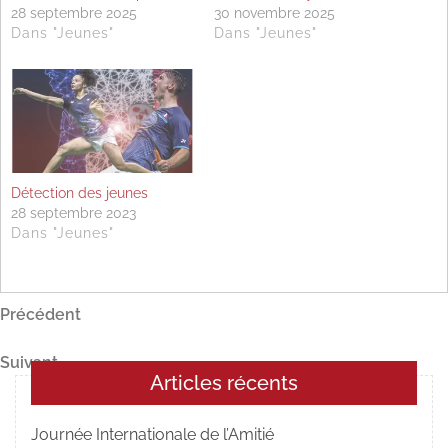
28 septembre 2025
30 novembre 2025
Dans "Jeunes"
Dans "Jeunes"
Détection des jeunes
28 septembre 2023
Dans "Jeunes"
Navigation
Article
Précédent
précédent
de
Article
Suivant
l’article
Articles récents
suivant
Journée Internationale de l’Amitié