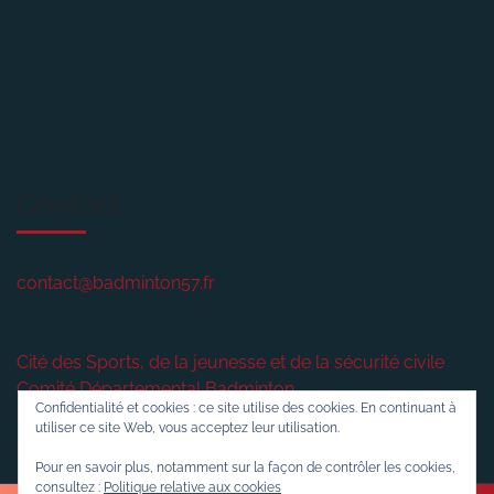
Contact
contact@badminton57.fr
Cité des Sports, de la jeunesse et de la sécurité civile
Comité Départemental Badminton
Confidentialité et cookies : ce site utilise des cookies. En continuant à
2 rue plénière
utiliser ce site Web, vous acceptez leur utilisation.
57420
VERNY
Pour en savoir plus, notamment sur la façon de contrôler les cookies,
consultez :
Politique relative aux cookies