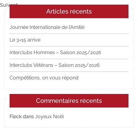
de
Article
Suivant
l’article
Articles récents
suivant
Journée Internationale de l’Amitié
Le 3×15 arrive
Interclubs Hommes – Saison 2025/2026
Interclubs Vétérans – Saison 2025/2026
Compétitions, on vous répond
Commentaires récents
Fleck
dans
Joyeux Noël