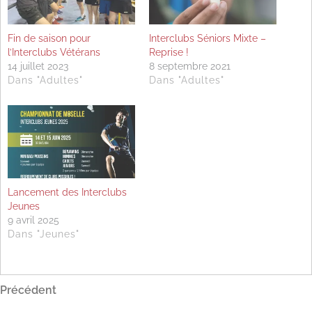
Fin de saison pour
Interclubs Séniors Mixte –
l’Interclubs Vétérans
Reprise !
14 juillet 2023
8 septembre 2021
Dans "Adultes"
Dans "Adultes"
Lancement des Interclubs
Jeunes
9 avril 2025
Dans "Jeunes"
Navigation
Article
Précédent
précédent