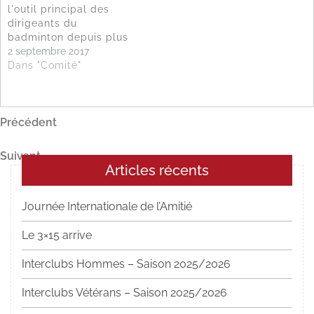
l'outil principal des
services fédéraux.
dirigeants du
Lettre du dirigeant n°18
badminton depuis plus
de dix ans? Plongez
2 septembre 2017
dans l'histoire et
Dans "Comité"
l'avenir de Poona ...
Lettre du dirigeant n°20
Navigation
Article
Précédent
précédent
de
Article
Suivant
l’article
Articles récents
suivant
Journée Internationale de l’Amitié
Le 3×15 arrive
Interclubs Hommes – Saison 2025/2026
Interclubs Vétérans – Saison 2025/2026