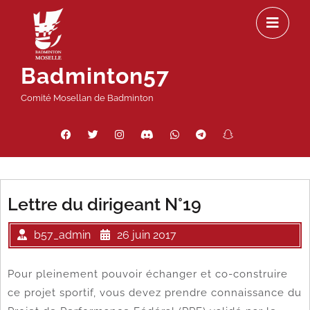
Passer
Ou
au
le
contenu
m
Badminton57
Comité Mosellan de Badminton
Facebook
Twitter
Instagram
Discord
WhatsApp
Telegram
Snapchat
Threads
Lettre du dirigeant N°19
b57_admin
26 juin 2017
Pour pleinement pouvoir échanger et co-construire
ce projet sportif, vous devez prendre connaissance du