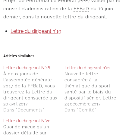
Projet de Performance Fédéral (PPF) validé par le
conseil d’administration de la
FFBaD
du 10 juin
dernier, dans la nouvelle lettre du dirigeant.
Lettre du dirigeant n°19
Articles similaires
Lettre du dirigeant N°18
Lettre du dirigeant n°21
À deux jours de
Nouvelle lettre
l'assemblée générale
consacrée à la
2017 de la FFBaD, vous
thématique du sport
trouverez la Lettre du
santé par le biais du
dirigeant consacrée aux
dispositif sénior. Lettre
aspects juridiques de
20 avril 2017
du dirigeant n°21
23 décembre 2017
plus en plus présents
Dans "Documents"
Dans "Comité"
dans nos structures et
Lettre du dirigeant N°20
aux possibilités
Quoi de mieux qu'un
d'assistance qui vous
dossier détaillé sur
sont offertes par les