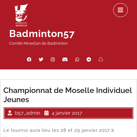
Passer
Ou
au
le
contenu
m
Badminton57
Comité Mosellan de Badminton
Facebook
Twitter
Instagram
Discord
WhatsApp
Telegram
Snapchat
Threads
Championnat de Moselle Individuel
Jeunes
b57_admin
4 janvier 2017
Le tournoi aura lieu les 28 et 29 janvier 2017 à