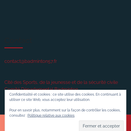
Contact
contact@badminton57.fr
Cité des Sports, de la jeunesse et de la sécurité civile
Comité Départemental Badminton
Confidentialité et cookies : ce site utilise des cookies. En continuant à
2 rue plénière
utiliser ce site Web, vous acceptez leur utilisation.
57420
VERNY
Pour en savoir plus, notamment sur la façon de contrôler les cookies,
consultez :
Politique relative aux cookies
Sports WordPress Theme
© 2016-2026 Badminton57.fr
Politique de confidentialité