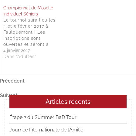
faire par votre
janvier 2018 à Hayange
Championnat de Moselle
responsable jeunes via
(10 terrains) sous le
Individuel Séniors
BadNet jusqu'au 20
contrôle des juges-
Le tournoi aura lieu les
janvier 2019, ne tardez
arbitres Jean-Luc Curé
4 et 5 février 2017 à
pas ! Toutes les
et Paul Blondel. Les 5
Faulquemont ! Les
informations sur le
disciplines sont
inscriptions sont
championnat
proposées et chaque
ouvertes et seront à
joueur peut s’inscrire
faire par Badnet via le
4 janvier 2017
sur 3 tableaux.…
compte du club ou les
Dans "Adultes"
comptes personnels
des joueurs avant le 28
janvier 2017 à 20h. Plus
Navigation
Article
Précédent
d'informations
précédent
de
Article
Suivant
l’article
Articles récents
suivant
Étape 2 du Summer BaD Tour
Journée Internationale de l’Amitié