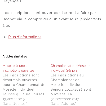
Hayange !
Les inscriptions sont ouvertes et seront à faire par
Badnet via le compte du club avant le 21 janvier 2017
à 20h.
Plus d’informations
Articles similaires
Moselle Jeunes –
Championnat de Moselle
Inscriptions ouvertes
Individuel Séniors
Les inscriptions sont
Les inscriptions au
désormais ouvertes
Championnat de
pour le Championnat de
Moselle Individuel
Moselle Individuel
Séniors 2017/2018 sont
Jeunes qui aura lieu les
ouvertes. La
26 et 27 janvier 2019.
13 janvier 2019
compétition aura lieu le
30 novembre 2017
Les inscriptions sont à
Dans "Jeunes"
weekend des 20 et 21
Dans "Adultes"