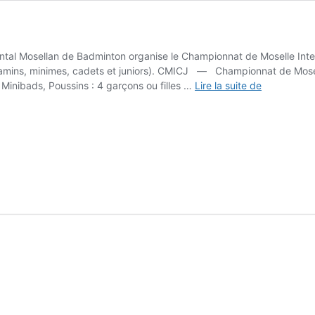
al Mosellan de Badminton organise le Championnat de Moselle InterC
jamins, minimes, cadets et juniors). CMICJ — Championnat de Mosel
Interclubs
Minibads, Poussins : 4 garçons ou filles …
Lire la suite de
Jeunes